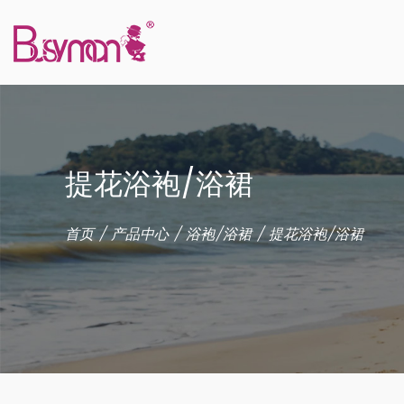
提花浴袍/浴裙
首页
/
产品中心
/
浴袍/浴裙
/
提花浴袍/浴裙