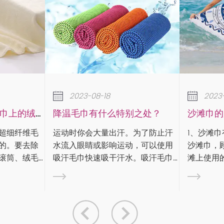
2023-08-18
2023-08-18
温毛巾有什么特别之处？
沙滩巾的用途和类型
动时你会大量出汗。为了防止汗
1、沙滩巾有什么用： 沙滩巾，又称
流入眼睛或影响运动，可以使用
沙滩巾，顾名思义，就是沙
汗毛巾快速吸干汗水。吸汗毛巾
滩上使用的毛巾。沙滩巾是
材质、尺寸和吸水性方面针对运
一种，通常由纯棉纱制成，
进行了优化。在专业体育比赛
颜色鲜艳、图案丰富。那么
，什么样的毛巾对运动员有好处
有什么用呢？沙滩巾用途广
应该都很熟悉。每
般可用于： 1）。沙...
...