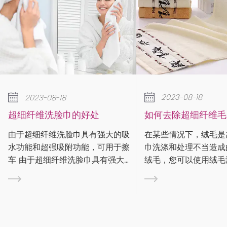
2023-08-18
8
如何去除超细纤维毛巾上的绒毛？
降
巾的好处
在某些情况下，绒毛是超细纤维毛
运
洗脸巾具有强大的吸
巾洗涤和处理不当造成的。要去除
水
吸附功能，可用于擦
绒毛，您可以使用绒毛滚筒、绒毛
吸
维洗脸巾具有强大的
刷或遮蔽胶带来捕获绒毛。清洁超
在
吸附功能，因此可用
细纤维布时，请务必遵循标签上的
动
水功能和超吸附功
保养说明。有些布料如果是定制或
中
脸巾可用于擦车 由
个性化的，则需要特殊处理。 步
呢？ 这张图大家
水功能和超吸附功
是...
次跳
巾...