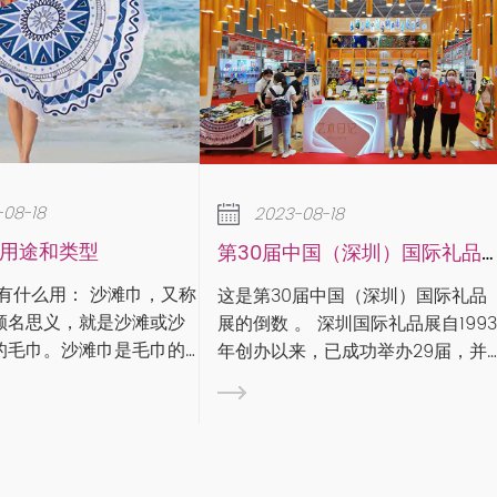
2023-08-1
2023-08-18
下雨天如何保
第30届中国（深圳）国际礼品展
作为专业毛巾
这是第30届中国（深圳）国际礼品
滩或沙
说毛巾的使用
展的倒数 。 深圳国际礼品展自1993
毛巾的
进入梅雨季节
年创办以来，已成功举办29届，并
特点是
问题不得不引起重视。
于2005年通过UFI（全球展览业协
沙滩巾
万物潮湿，特
会）认证，被誉为“中国旗舰礼品家
泛，一
其是毛巾产品
居展”。作为规模宏大、国内享有盛
家，我们看到
誉的礼品及家居用品交易展览...
时，一般都是直接