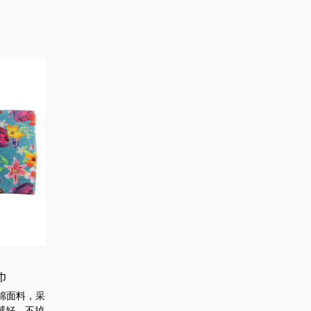
巾
纯棉面料，采
感好，不掉