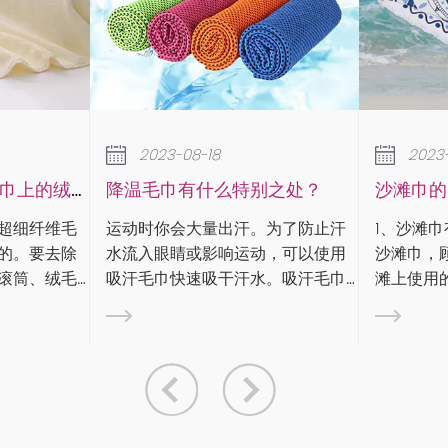
18
2023-08-18
什么特别之处？
沙滩巾的用途和类型
量出汗。为了防止汗
1、沙滩巾有什么用： 沙滩巾，又称
影响运动，可以使用
沙滩巾，顾名思义，就是沙滩或沙
展的
吸干汗水。吸汗毛巾
滩上使用的毛巾。沙滩巾是毛巾的
和吸水性方面针对运
一种，通常由纯棉纱制成，特点是
于
。在专业体育比赛
颜色鲜艳、图案丰富。那么沙滩巾
毛巾对运动员有好处
有什么用呢？沙滩巾用途广泛，一
般可用于： 1）。沙...
誉