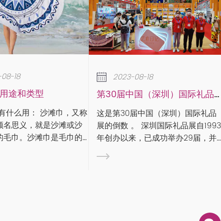
2023-08-18
2023-08-18
下雨天如何保养家里的
第30届中国（深圳）国际礼品展
作为专业毛巾生产厂家，我
这是第30届中国（深圳）国际礼品
说毛巾的使用卫生问题。现
倒数 。 深圳国际礼品展自1993
进入梅雨季节，毛巾的使用
年创办以来，已成功举办29届，并
问题不得不引起重视。 雨季时节，
2005年通过UFI（全球展览业协
万物潮湿，特别容易滋生细
会）认证，被誉为“中国旗舰礼品家
其是毛巾产品，作为毛巾生
居展”。作为规模宏大、国内享有盛
家，我们看到很多用户在使
的礼品及家居用品交易展览...
时，一般都是直接挂...