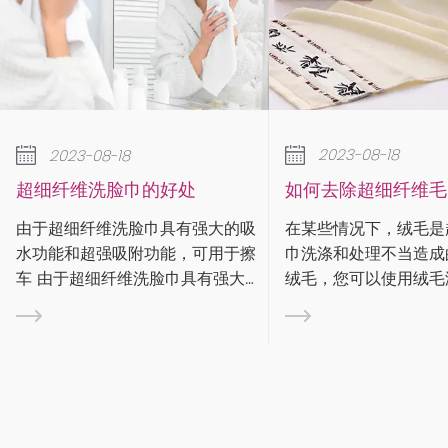
2023-08-18
2023-08-
如何去除超细纤维毛巾上的绒毛？
降温毛巾有
在某些情况下，绒毛是超细纤维毛
运动时你会大
大的吸
巾洗涤和处理不当造成的。要去除
水流入眼睛或
用于擦
绒毛，您可以使用绒毛滚筒、绒毛
吸汗毛巾快速
有强大的
刷或遮蔽胶带来捕获绒毛。清洁超
在材质、尺寸
此可用
细纤维布时，请务必遵循标签上的
动进行了优化
附功
保养说明。有些布料如果是定制或
中，什么样的
擦车 由
个性化的，则需要特殊处理。 步
呢？ 这张图大家应该都很熟悉。每
附功
是...
次跳...