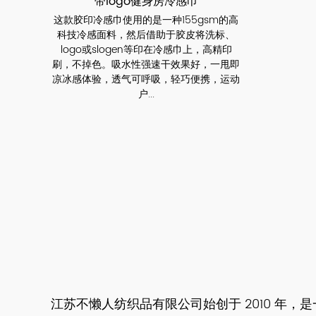
带logo健身房冷感巾
这款胶印冷感巾使用的是一种155gsm的高
科技冷感面料，然后借助于胶皮将洗标、
logo或slogen等印在冷感巾上，高精印
刷，不掉色。吸水性强速干效果好，一甩即
凉冰感体验，透气可呼吸，轻巧便携，运动
户...
江苏不懒人纺织品有限公司始创于 2010 年