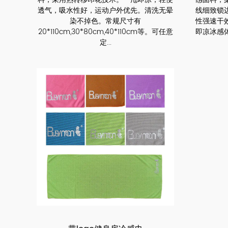
透气，吸水性好，运动户外优先。清洗无晕
线细致锁
染不掉色。常规尺寸有
性强速干
20*110cm,30*80cm,40*110cm等。可任意
即凉冰感
定...