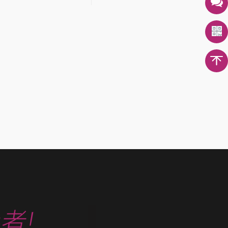
其是毛巾产品，作为毛巾生产
”。作为规模宏大、国内享有盛
家，我们看到很多用户在使用
礼品及家居用品交易展览...
时，一般都是直接挂...