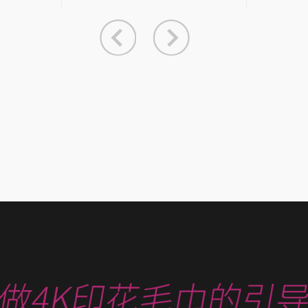
巾对运动员有好处
有什么用呢？沙滩巾用途广泛，一
居展
般可用于： 1）。沙...
誉的