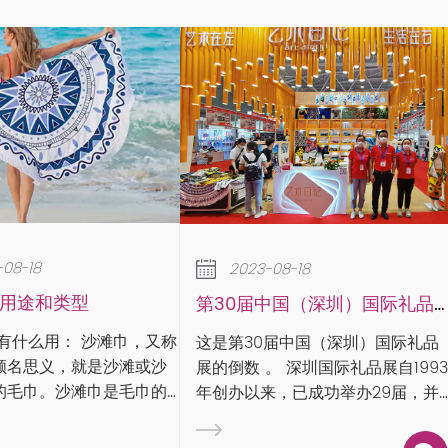
2023-08-18
2023-08-18
下雨天如何保养家里的毛
第30届中国（深圳）国际礼品展
作为专业毛巾生产厂家，我们
第30届中国（深圳）国际礼品
说毛巾的使用卫生问题。现在
深圳国际礼品展自1993
进入梅雨季节，毛巾的使用和
办以来，已成功举办29届，并
问题不得不引起重视。 雨季时节，
005年通过UFI（全球展览业协
万物潮湿，特别容易滋生细菌
认证，被誉为“中国旗舰礼品家