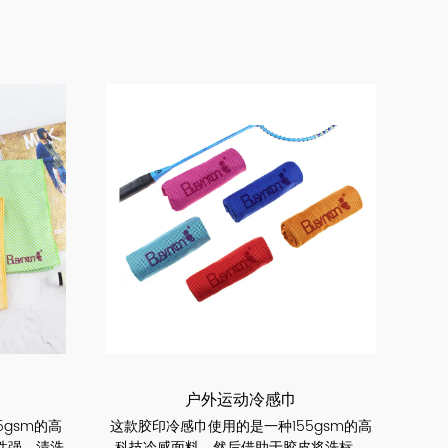
户外运动冷感巾
gsm的高
这款胶印冷感巾使用的是一种155gsm的高
性强，清洗
科技冷感面料，然后借助于胶皮将洗标、