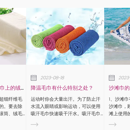
2023-08-18
么特别之处？
沙滩巾的用途和类型
出汗。为了防止汗
1、沙滩巾有什么用： 沙滩巾，又称
这是
响运动，可以使用
沙滩巾，顾名思义，就是沙滩或沙
展的倒数 。 
干汗水。吸汗毛巾
滩上使用的毛巾。沙滩巾是毛巾的
年创
吸水性方面针对运
一种，通常由纯棉纱制成，特点是
于2
在专业体育比赛
颜色鲜艳、图案丰富。那么沙滩巾
会）