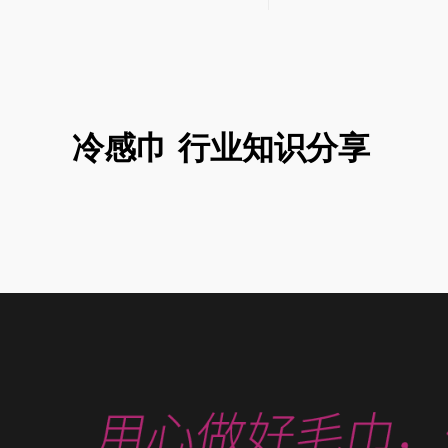
保养说明。有些布料如果是定制或
中，什么样的毛
 由
个性化的，则需要特殊处理。 步
呢？ 这张图大家应该都很熟悉。每
功
是...
次跳...
冷感巾 行业知识分享