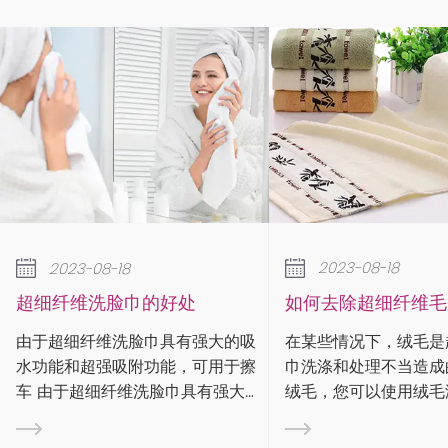
2023-08-18
2023-08-18
如何去除超细纤维毛巾上的绒毛？
降温毛巾有什
在某些情况下，绒毛是超细纤维毛
运动时你会大量
的吸
巾洗涤和处理不当造成的。要去除
水流入眼睛或影
于擦
绒毛，您可以使用绒毛滚筒、绒毛
吸汗毛巾快速吸
大的
刷或遮蔽胶带来捕获绒毛。清洁超
在材质、尺寸和
可用
细纤维布时，请务必遵循标签上的
动进行了优化。
功