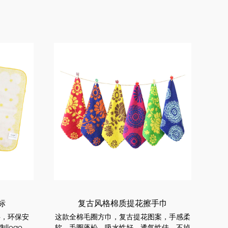
标
复古风格棉质提花擦手巾
料，环保安
这款全棉毛圈方巾，复古提花图案，手感柔
logo。
软，毛圈蓬松，吸水性好，透气性佳，不掉