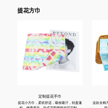
提花方巾
定制提花手巾
提花小方巾，柔软舒适，吸收吸汗，轻盈蓬
这款全棉
松，健康易干。款式花型规格均可定制。
软