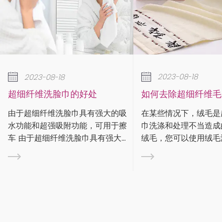
2023-08-18
2023-08-1
如何去除超细纤维毛巾上的绒毛？
降温毛巾有什
在某些情况下，绒毛是超细纤维毛
运动时你会大量
大的吸
巾洗涤和处理不当造成的。要去除
水流入眼睛或影
用于擦
绒毛，您可以使用绒毛滚筒、绒毛
吸汗毛巾快速吸
强大的
刷或遮蔽胶带来捕获绒毛。清洁超
在材质、尺寸和
此可用
细纤维布时，请务必遵循标签上的
动进行了优化。
附功
保养说明。有些布料如果是定制或
中，什么样的毛
车 由
个性化的，则需要特殊处理。 步
呢？ 这张图大家应该都很熟悉。每
附功
是...
次跳...