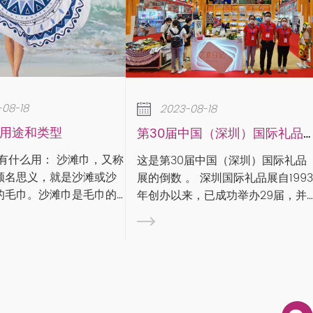
2023-08-18
2023-08-18
下雨天如何保养家里的毛
第30届中国（深圳）国际礼品展
作为专业毛巾生产厂家，我
是第30届中国（深圳）国际礼品
说毛巾的使用卫生问题。现
 。 深圳国际礼品展自1993
进入梅雨季节，毛巾的使用
创办以来，已成功举办29届，并
问题不得不引起重视。 雨季时节，
2005年通过UFI（全球展览业协
万物潮湿，特别容易滋生细
）认证，被誉为“中国旗舰礼品家
其是毛巾产品，作为毛巾生
展”。作为规模宏大、国内享有盛
家，我们看到很多用户在使
的礼品及家居用品交易展览...
时，一般都是直接挂...