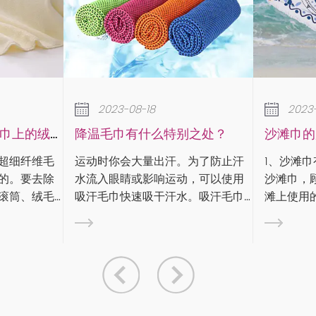
8
2023-08-18
么特别之处？
沙滩巾的用途和类型
出汗。为了防止汗
1、沙滩巾有什么用： 沙滩巾，又称
这
响运动，可以使用
沙滩巾，顾名思义，就是沙滩或沙
展的倒数
干汗水。吸汗毛巾
滩上使用的毛巾。沙滩巾是毛巾的
年
吸水性方面针对运
一种，通常由纯棉纱制成，特点是
于
在专业体育比赛
颜色鲜艳、图案丰富。那么沙滩巾
会
巾对运动员有好处
有什么用呢？沙滩巾用途广泛，一
居
般可用于： 1）。沙...
誉