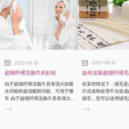
2023-08-18
2023-08-
如何去除超细纤维毛巾上的绒毛？
降温毛巾有
在某些情况下，绒毛是超细纤维毛
运动时你会大
大的吸
巾洗涤和处理不当造成的。要去除
水流入眼睛或
用于擦
绒毛，您可以使用绒毛滚筒、绒毛
吸汗毛巾快速
有强大的
刷或遮蔽胶带来捕获绒毛。清洁超
在材质、尺寸
此可用
细纤维布时，请务必遵循标签上的
动进行了优化
附功
保养说明。有些布料如果是定制或
中，什么样的
擦车 由
个性化的，则需要特殊处理。 步
呢？ 这张图大家应该都很熟悉。每
附功