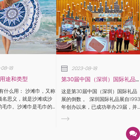
2023-08-18
2023-08-18
下雨天如何保养家里的
第30届中国（深圳）国际礼品展
作为专业毛巾生产厂家，我
这是第30届中国（深圳）国际礼品
说毛巾的使用卫生问题。现
倒数 。 深圳国际礼品展自1993
进入梅雨季节，毛巾的使用
年创办以来，已成功举办29届，并
问题不得不引起重视。 雨季时节，
2005年通过UFI（全球展览业协
万物潮湿，特别容易滋生细
会）认证，被誉为“中国旗舰礼品家
其是毛巾产品，作为毛巾生
居展”。作为规模宏大、国内享有盛
家，我们看到很多用户在使
的礼品及家居用品交易展览...