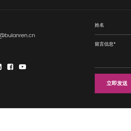
@bulanren.cn
立即发送
075号
技术支持:
转单云