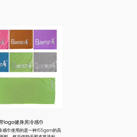
带logo健身房冷感巾
冷感巾使用的是一种155gsm的高
面料，然后借助于胶皮将洗标、