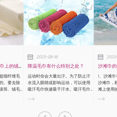
18
2023-08-18
什么特别之处？
沙滩巾的用途和类型
量出汗。为了防止汗
1、沙滩巾有什么用： 沙滩巾，又称
影响运动，可以使用
沙滩巾，顾名思义，就是沙滩或沙
展的
吸干汗水。吸汗毛巾
滩上使用的毛巾。沙滩巾是毛巾的
和吸水性方面针对运
一种，通常由纯棉纱制成，特点是
于
。在专业体育比赛
颜色鲜艳、图案丰富。那么沙滩巾
毛巾对运动员有好处
有什么用呢？沙滩巾用途广泛，一
般可用于： 1）。沙...
誉