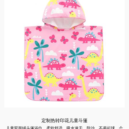
定制热转印花儿童斗篷
儿童双面绒斗篷浴巾，柔软舒适，吸水速干，防沙，不易起球。个