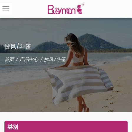
披风/斗篷
首页
/
产品中心
/
披风/斗篷
类别