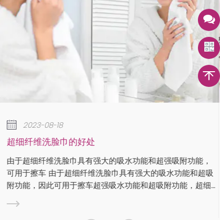
2023-08-18
如何去除超细纤维毛巾上的绒毛？
在某些情况下，绒毛是超细纤维毛巾洗涤和处理不当造
能，
的。要去除绒毛，您可以使用绒毛滚筒、绒毛刷或遮蔽
超吸
来捕获绒毛。清洁超细纤维布时，请务必遵循标签上的
超细
说明。有些布料如果是定制或个性化的，则需要特殊处
功
步是...