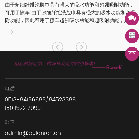
在某些情况
维洗脸巾具有强大的吸水功能和超强吸附功能，
的。要去除
 由于超细纤维洗脸巾具有强大的吸水功能和超吸
来捕获绒毛
此可用于擦车超强吸水功能和超吸附功能，超细
说明。有些
可用于擦车 由于其强大的吸水功能和超吸附功
步是...
洗脸巾...
电话
0513-84186888/84523388
180 1522 2999
邮箱
admin@bulanren.cn