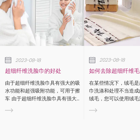
2023-08-18
如何去除超细纤维毛巾上的绒毛？
降
巾的好处
在某些情况下，绒毛是超细纤维毛
运
脸巾具有强大的吸
巾洗涤和处理不当造成的。要去除
水
附功能，可用于擦
绒毛，您可以使用绒毛滚筒、绒毛
吸
维洗脸巾具有强大的
刷或遮蔽胶带来捕获绒毛。清洁超
在
附功能，因此可用
细纤维布时，请务必遵循标签上的
动
功能和超吸附功
保养说明。有些布料如果是定制或
中
脸巾可用于擦车 由
个性化的，则需要特殊处理。 步
呢？ 这张图大家应该都
功能和超吸附功
是...
次跳.
...