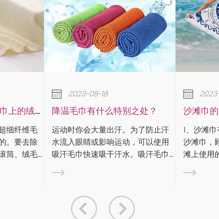
2023-08-18
2023-08-18
温毛巾有什么特别之处？
沙滩巾的用途和类型
动时你会大量出汗。为了防止汗
1、沙滩巾有什么用： 沙滩巾，又称
流入眼睛或影响运动，可以使用
沙滩巾，顾名思义，就是沙
汗毛巾快速吸干汗水。吸汗毛巾
滩上使用的毛巾。沙滩巾是
材质、尺寸和吸水性方面针对运
一种，通常由纯棉纱制成，
进行了优化。在专业体育比赛
颜色鲜艳、图案丰富。那么
，什么样的毛巾对运动员有好处
有什么用呢？沙滩巾用途广
很熟悉。每
般可用于： 1）。沙...
..