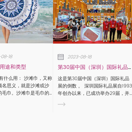
2023-08-18
2023-08-18
下雨天如何保
第30届中国（深圳）国际礼品展
作为专业毛巾生
这是第30届中国（深圳）国际礼品
滩或沙
说毛巾的使用卫
展的倒数 。 深圳国际礼品展自1993
毛巾的
进入梅雨季节，
年创办以来，已成功举办29届，并
特点是
问题不得不引起重视。 
于2005年通过UFI（全球展览业协
沙滩巾
万物潮湿，特别
会）认证，被誉为“中国旗舰礼品家
泛，一
其是毛巾产品，
居展”。作为规模宏大、国内享有盛
家，我们看到很
誉的礼品及家居用品交易展览...
时，一般都是直接挂