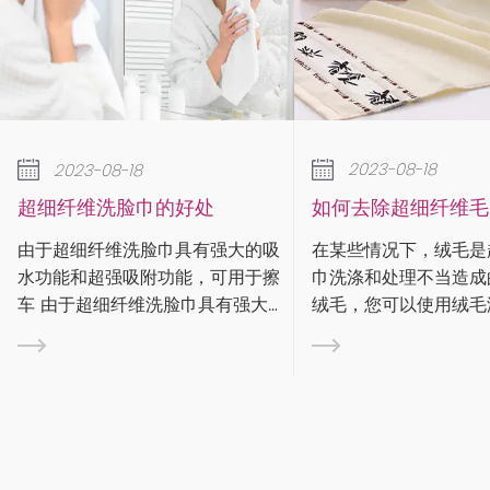
2023-08-18
2023-08
如何去除超细纤维毛巾上的绒毛？
降温毛巾有
在某些情况下，绒毛是超细纤维毛
运动时你会大
强大的吸
巾洗涤和处理不当造成的。要去除
水流入眼睛或
可用于擦
绒毛，您可以使用绒毛滚筒、绒毛
吸汗毛巾快速
有强大的
刷或遮蔽胶带来捕获绒毛。清洁超
在材质、尺寸
因此可用
细纤维布时，请务必遵循标签上的
动进行了优化
吸附功
保养说明。有些布料如果是定制或
中，什么样的
擦车 由
个性化的，则需要特殊处理。 步
呢？ 这张图大家应该都很熟悉。每
吸附功
是...
次跳...