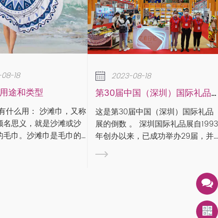
2023-08-18
2023-08-18
下雨天如何保养家里的
第30届中国（深圳）国际礼品展
作为专业毛巾生产厂家，
这是第30届中国（深圳）国际礼品
说毛巾的使用卫生问题。
的倒数 。 深圳国际礼品展自1993
进入梅雨季节，毛巾的使
年创办以来，已成功举办29届，并
问题不得不引起重视。 雨季时节，
于2005年通过UFI（全球展览业协
万物潮湿，特别容易滋生
会）认证，被誉为“中国旗舰礼品家
其是毛巾产品，作为毛巾
居展”。作为规模宏大、国内享有盛
家，我们看到很多用户在
誉的礼品及家居用品交易展览...
时，一般都是直接挂...