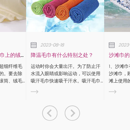
-18
2023-08-18
什么特别之处？
沙滩巾的用途和类型
量出汗。为了防止汗
1、沙滩巾有什么用： 沙滩巾，又称
影响运动，可以使用
沙滩巾，顾名思义，就是沙滩或沙
展
吸干汗水。吸汗毛巾
滩上使用的毛巾。沙滩巾是毛巾的
和吸水性方面针对运
一种，通常由纯棉纱制成，特点是
。在专业体育比赛
颜色鲜艳、图案丰富。那么沙滩巾
毛巾对运动员有好处
有什么用呢？沙滩巾用途广泛，一
般可用于： 1）。沙...